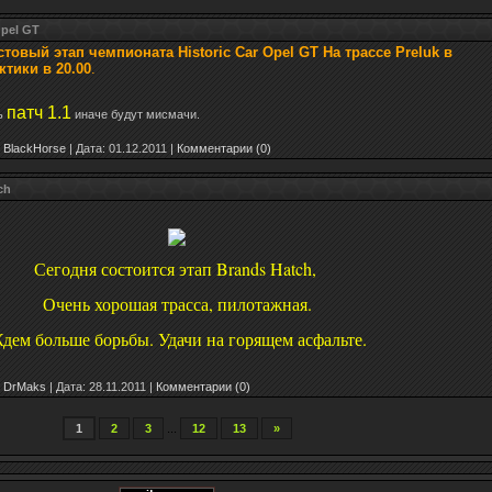
Opel GT
товый этап чемпионата Historic Car Opel GT На трассе Preluk в
ктики в 20.00
.
патч 1.1
ь
иначе будут мисмачи.
BlackHorse
|
Дата:
01.12.2011
|
Комментарии (0)
ch
Сегодня состоится этап Brands Hatch, 
Очень хорошая трасса, пилотажная.
дем больше борьбы. Удачи на горящем асфальте.
DrMaks
|
Дата:
28.11.2011
|
Комментарии (0)
1
2
3
...
12
13
»