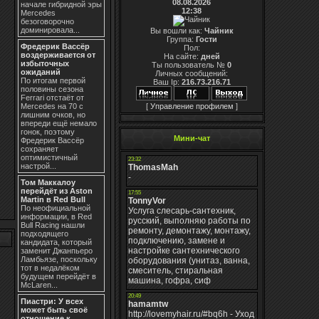
08.08.2026
начале гибридной эры
12:38
Mercedes
безоговорочно
доминировала...
Вы вошли как:
Чайник
Группа:
Гости
Фредерик Вассёр
Пол:
воздерживается от
На сайте:
дней
избыточных
Ты пользователь №
0
ожиданий
Личных сообщений:
По итогам первой
Ваш Ip:
216.73.216.71
половины сезона
Ferrari отстаёт от
Mercedes на 70 с
[
Управление профилем
]
лишним очков, но
впереди ещё немало
гонок, поэтому
Мини-чат
Фредерик Вассёр
сохраняет
оптимистичный
настрой...
Том Маккалоу
перейдёт из Aston
Martin в Red Bull
По неофициальной
информации, в Red
Bull Racing нашли
подходящего
кандидата, который
заменит Джанпьеро
Ламбьязе, поскольку
тот в недалёком
будущем перейдёт в
McLaren...
Пиастри: У всех
может быть своё
отношение к