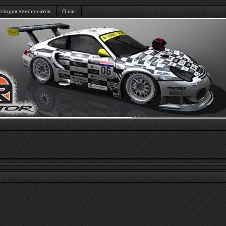
стория чемпионатов
О нас