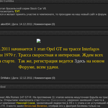
de Curitiba
этап бразильской серии Stock Car V8.
 посмотреть
ТУТ
.
лся и желает принять участие в чемпионате, то проходим на наш новый сайт и форум.
alex834
|
Дата:
14.12.2011
|
Комментарии (0)
.2011 начинается 1 этап Opel GT на трассе Interlagos
 1979 г. Трасса скоростная и интересная. Ждем всех
 старте. Так же, регистрация ведется
Здесь
на новом
Форуме, всем удачи.
DrMaks
|
Дата:
12.12.2011
|
Комментарии (0)
 End
онат Alfa Romeo 147 GT-R. На протяжение 11 этапов кипела нешуточная борьба на трас
ты. Открытием чемпионата стал
Максим Жаворонков
, уверенно занявший 2 место в
ал чемпионат
Николай Соков
, захвативший лидерство в ЛЗ с 1 этапа и не уступивший е
х ГП. 3 место занял
Вячеслав Величко
, отобрав его у Дмитрия Беляева только на