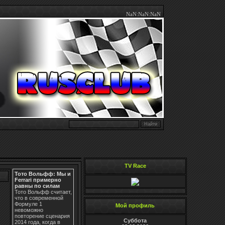
NaN:NaN:NaN
TV Race
Тото Вольфф: Мы и
Ferrari примерно
равны по силам
Тото Вольфф считает,
что в современной
Формуле 1
Мой профиль
невоможно
повторение сценария
Суббота
2014 года, когда в