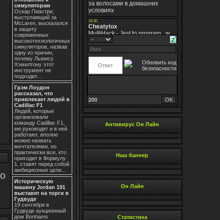
симуляторам
Оскар Пиастри,
выступающий за
McLaren, высказался
в защиту
современных
высокотехнологичных
симуляторов, назвав
одну из причин,
почему Льюису
Хэмилтону этот
инструмент не
подходит...
Грэм Лоудон
рассказал, что
привлекает людей в
200
Cadillac F1
Людей, которые
организовали
команду Cadillac F1,
Антивирус Он Лайн
ею руководят и в ней
работают, вполне
можно назвать
мечтателями, но
практически все, кто
Наш баннер
приходит в Формулу
1, ставят перед собой
амбициозные цели...
то
Историческую
Он Лайн
машину Jordan 191
выставят на торги в
Гудвуде
19 сентября в
Гудвуде аукционный
дом Bonhams
Статистика