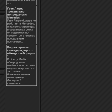
1...
Гвен Лагрю
трогательно
попрощался с
Mercedes
Гвен Лагрю больше не
работает в Mercedes,
и на своих страницах
в социальных сетях
он поделился по-
своему трогательным
прощальным
посланием...
Корректировка
календаря дорого
обходится Формуле
1
В Liberty Media
обнародовали
отчётность по итогам
второго квартала: из-
за отмены
ближневосточных
гонок доходы
Формулы 1
снизились...