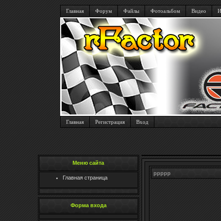
Главная
Форум
Файлы
Фотоальбом
Видео
И
Главная
Регистрация
Вход
Меню сайта
ррррр
Главная страница
Форма входа