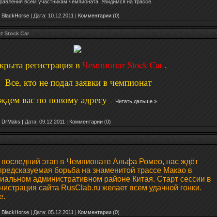
равления всем участникам чемпионата. Увидимся на трассе.
BlackHorse
|
Дата:
10.12.2011
|
Комментарии (0)
 Stock Car
крыта регистрация в
Чемпионат Stock Car
.
Все, кто не подал заявки в чемпионат
ждем вас по новому адресу
...
Читать дальше »
DrMaks
|
Дата:
09.12.2011
|
Комментарии (0)
 последний этап в Чемпионате Альфа Ромео, нас ждёт
предсказуемая борьба на знаменитой трассе Макао в
альном административном районе Китая. Старт сессии в
нистрация сайта RusClab.ru желает всем удачной гонки.
е.
BlackHorse
|
Дата:
05.12.2011
|
Комментарии (0)