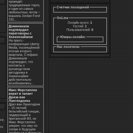
проведёт
традиционные торги,
Счетчик посещений
и один из самых
любопытных лотов –
машина Jordan-Ford
OnLine
191...
Онлайн всего:
1
Доменикали
Гостей:
1
подтвердил
Пользователей:
0
переговоры с
Хоккенхаймом
Юзеры онлайн:
На пресс-
конференции Liberty
Нас посетили:
Media, посвящённой
итогам второго
квартала, Стефано
Доменикали
подтвердил, что
контакты с
руководством
автодрома в
Хоккенхайме
действительно
возобновились...
Макс Ферстаппен
верит в талант
Дриза ван
Лангендонка
Дриз ван Ланегндонк
– 15-летний
бельгийский гонщик,
лидирующий в
британской Ф3, но
се,
Макс Ферстаппен
уверен, что ему по
го
силам в будущем
пробиться в Формулу