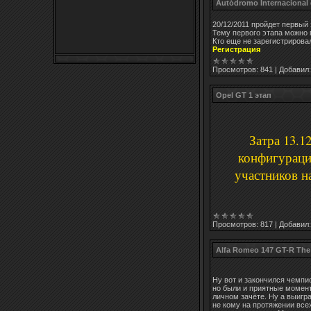
Autódromo Internacional 
20/12/2011 пройдет первый 
Тему первого этапа можно
Кто еще не зарегистрирова
Регистрация
Просмотров:
841
|
Добавил:
Opel GT 1 этап
Затра 13.12
конфигурации
участников на
Просмотров:
817
|
Добавил:
Alfa Romeo 147 GT-R The
Ну вот и закончился чемпи
но были и приятные момен
личном зачёте. Ну а выигр
не кому на протяжении все